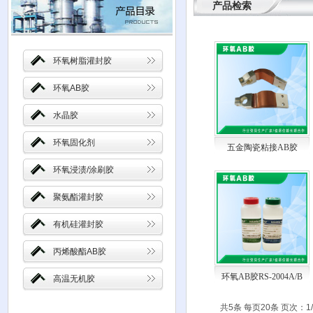
产品检索
环氧树脂灌封胶
环氧AB胶
水晶胶
环氧固化剂
五金陶瓷粘接AB胶
环氧浸渍/涂刷胶
聚氨酯灌封胶
有机硅灌封胶
丙烯酸酯AB胶
环氧AB胶RS-2004A/B
高温无机胶
共5条 每页20条 页次：1/